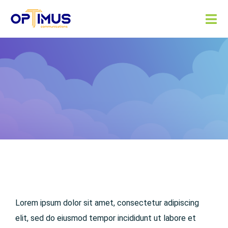
Skip
to
Tog
content
Nav
Services
Partners
About
Resources
Lorem ipsum dolor sit amet, consectetur adipiscing
elit, sed do eiusmod tempor incididunt ut labore et